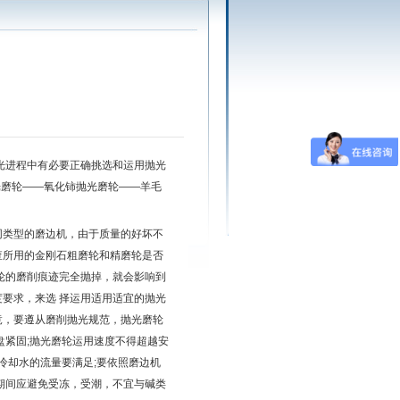
光进程中有必要正确挑选和运用抛光
光磨轮——氧化铈抛光磨轮——羊毛
同类型的磨边机，由于质量的好坏不
查所用的金刚石粗磨轮和精磨轮是否
轮的磨削痕迹完全抛掉，就会影响到
要求，来选 择运用适用适宜的抛光
竟，要遵从磨削抛光规范，抛光磨轮
盘紧固;抛光磨轮运用速度不得超越安
冷却水的流量要满足;要依照磨边机
期间应避免受冻，受潮，不宜与碱类