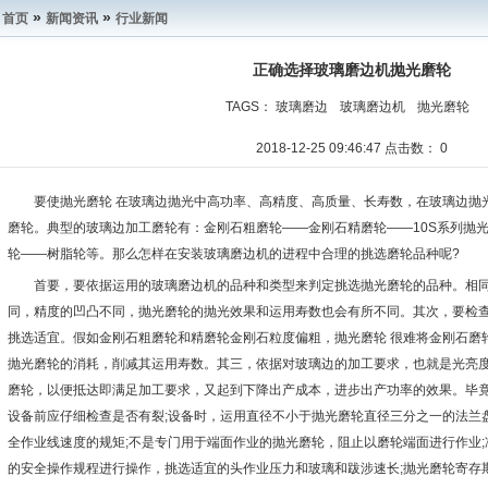
»
»
首页
新闻资讯
行业新闻
正确选择玻璃磨边机抛光磨轮
TAGS：
玻璃磨边
玻璃磨边机
抛光磨轮
2018-12-25 09:46:47 点击数：
0
要使抛光磨轮 在玻璃边抛光中高功率、高精度、高质量、长寿数，在玻璃边抛
磨轮。典型的玻璃边加工磨轮有：金刚石粗磨轮——金刚石精磨轮——10S系列抛
轮——树脂轮等。那么怎样在安装玻璃磨边机的进程中合理的挑选磨轮品种呢?
首要，要依据运用的玻璃磨边机的品种和类型来判定挑选抛光磨轮的品种。相
同，精度的凹凸不同，抛光磨轮的抛光效果和运用寿数也会有所不同。其次，要检
挑选适宜。假如金刚石粗磨轮和精磨轮金刚石粒度偏粗，抛光磨轮 很难将金刚石磨
抛光磨轮的消耗，削减其运用寿数。其三，依据对玻璃边的加工要求，也就是光亮度
磨轮，以便抵达即满足加工要求，又起到下降出产成本，进步出产功率的效果。毕
设备前应仔细检查是否有裂;设备时，运用直径不小于抛光磨轮直径三分之一的法兰
全作业线速度的规矩;不是专门用于端面作业的抛光磨轮，阻止以磨轮端面进行作业;
的安全操作规程进行操作，挑选适宜的头作业压力和玻璃和跋涉速长;抛光磨轮寄存