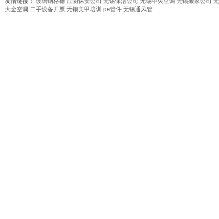
友情链接：
玻璃钢格栅
江阴保安公司
无锡保洁公司
无锡中央空调
无锡搬家公司
无
大金空调
二手设备开票
无锡美甲培训
pe管件
无锡通风管