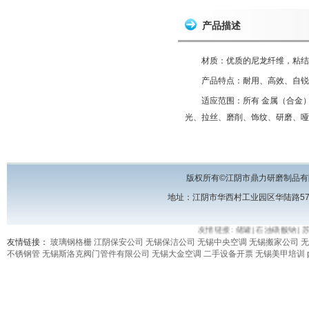
产品描述
材质：优质的尼龙纤维，粘结
产品特点：耐用、高效、自锐
适应范围：所有 金属（合金
光、拉丝、磨削、饰纹、研磨、哑
版权所有©江阴市鼎力研磨制品有
地址：江阴市华西村工业园区华陆路57号 电话
友情链接:
储罐
|
石油磺酸钠
|
苏
友情链接：
玻璃钢格栅
江阴保安公司
无锡保洁公司
无锡中央空调
无锡搬家公司
无
不锈钢管
无锡斯洛克阀门管件有限公司
无锡大金空调
二手设备开票
无锡美甲培训