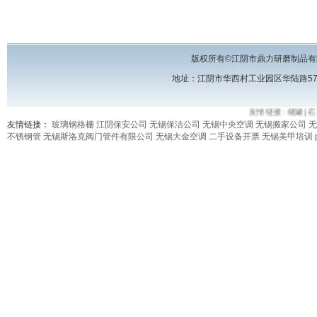
版权所有©江阴市鼎力研磨制品有
地址：江阴市华西村工业园区华陆路57号 电话
友情链接:
储罐
|
石
友情链接：
玻璃钢格栅
江阴保安公司
无锡保洁公司
无锡中央空调
无锡搬家公司
无
不锈钢管
无锡斯洛克阀门管件有限公司
无锡大金空调
二手设备开票
无锡美甲培训