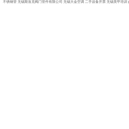
不锈钢管
无锡斯洛克阀门管件有限公司
无锡大金空调
二手设备开票
无锡美甲培训