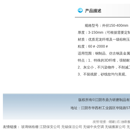
产品描述
规格型号：外径150-400mm
厚度：3-150mm（可根据需要定
材质：优质尼龙纤维及一级棕刚玉
粒度：60＃-2000＃
适用范围：铜制品、仿古铜及金属
特点：1、特殊的3D纤维，强韧
2、灰尘小，不污染物件，不削减
3、不留残胶，砂线纹均匀美观。
版权所有©江阴市鼎力研磨制品有
地址：江阴市华西村工业园区华陆路57号 电话
友情链接:
储罐
|
石油磺酸
友情链接：
玻璃钢格栅
江阴保安公司
无锡保洁公司
无锡中央空调
无锡搬家公司
无