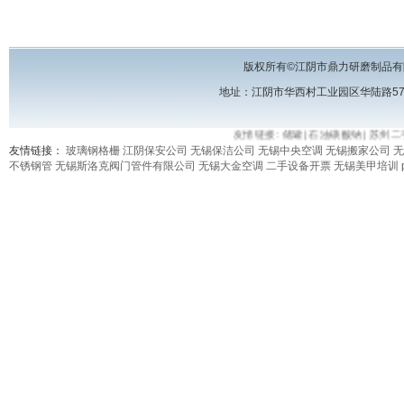
版权所有©江阴市鼎力研磨制品有
地址：江阴市华西村工业园区华陆路57号 电话
友情链接:
储罐
|
石油磺酸钠
|
苏州二手
友情链接：
玻璃钢格栅
江阴保安公司
无锡保洁公司
无锡中央空调
无锡搬家公司
无
不锈钢管
无锡斯洛克阀门管件有限公司
无锡大金空调
二手设备开票
无锡美甲培训